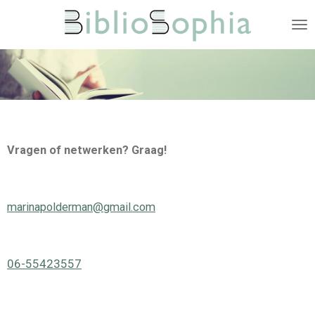
Ga
direct
naar
de
hoofdinhoud
Vragen of netwerken? Graag!
marinapolderman@gmail.com
06-55423557